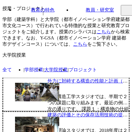
内容をスキップ
授業・プロジェクト
横浜国立大学 都市科学部 建築学科
教育の特色
教員・研究室
学部（建築学科）と大学院（都市イノベーション学府建築都
市文化コース）で行われている特徴的な授業と研究教育プロ
ジェクトをご紹介します。授業のシラバスは
こちら
から検索
できます。なお、Y-GSA（都市イノベーション学府 建築都
市デザインコース）については、
こちら
をご覧下さい。
大学院授業
全て
学部授業
大学院授業
プロジェクト
外力に対峙する構造の性能と計画（SE
スタジオ）
建築構造工学スタジオでは、半期で２
つの課題に取り組みます。最近の例は
次の通りです。 課題１：構造物の仕組
建築の評価とその保存活用技術の提案
みを伝える企画の立案 課題２：過酷な
（ATスタジオ）
条件下の架構に対する工学的検証 課題
1：構造物の仕組みを伝える企画の立
建築理論スタジオでは、2018年度は２