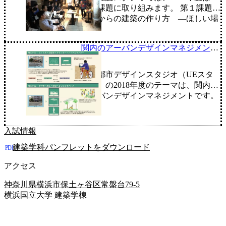
案 オープ […]
つの課題に取り組みます。 第１課題：
これからの建築の作り方 —ほしい場
を自分たちでつくる 関内、伊勢ビルの
地下にあるThe CAVE。現在は飲食店
関内のアーバンデザインマネジメント
がテナントとして入りつつ、芸術系の
（UEスタジオ）
イ […]
環境都市デザインスタジオ（UEスタ
ジオ）の2018年度のテーマは、関内の
アーバンデザインマネジメントです。
新たな都市環境のマネジメント手法を
提案・実践します。テーマごとに４グ
ループに分かれ、調査・計画・提案に
入試情報
取り組みます […]
建築学科パンフレットをダウンロード
アクセス
神奈川県横浜市保土ヶ谷区常盤台79-5
横浜国立大学 建築学棟